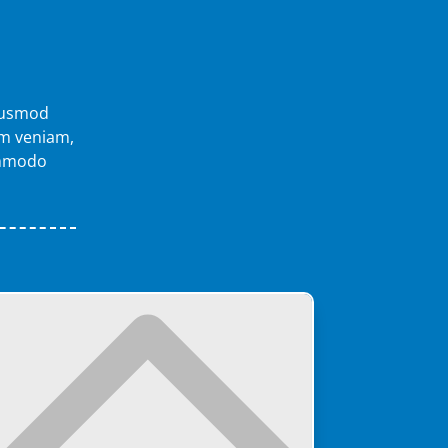
eiusmod
im veniam,
commodo