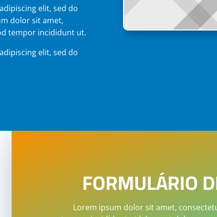
dipiscing elit, sed do
m dolor sit amet,
od tempor incididunt ut.
dipiscing elit, sed do
FORMULÁRIO D
Lorem ipsum dolor sit amet, consectetu