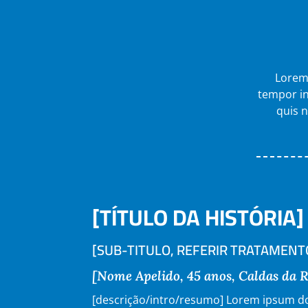
Lorem 
tempor in
quis n
[TÍTULO DA HISTÓRIA]
[SUB-TITULO, REFERIR TRATAMEN
[Nome Apelido, 45 anos, Caldas da 
[descrição/intro/resumo] Lorem ipsum do