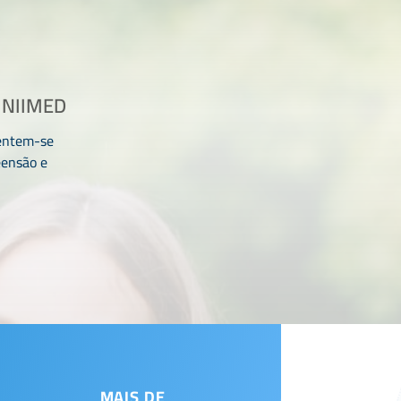
INIIMED
sentem-se
eensão e
MAIS DE