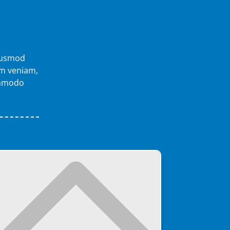
eiusmod
im veniam,
commodo