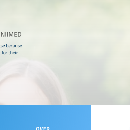
INIIMED
ase because
for their
OVER