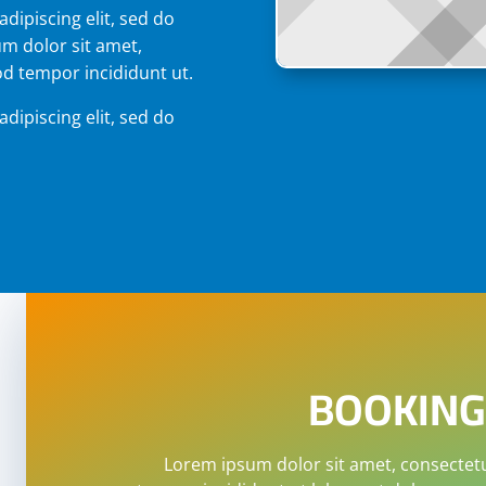
dipiscing elit, sed do
m dolor sit amet,
od tempor incididunt ut.
dipiscing elit, sed do
BOOKING
Lorem ipsum dolor sit amet, consectetu