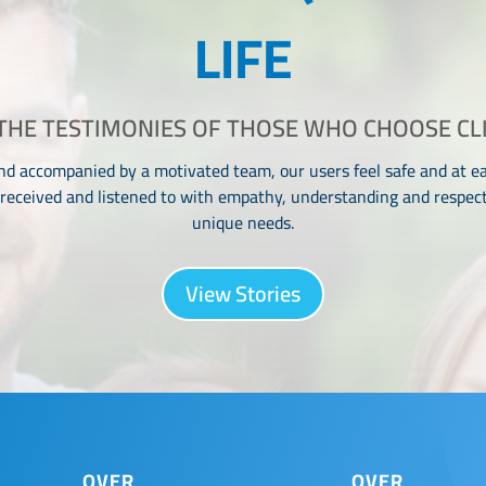
LIFE
HE TESTIMONIES OF THOSE WHO CHOOSE CL
nd accompanied by a motivated team, our users feel safe and at e
 received and listened to with empathy, understanding and respect 
unique needs.
View Stories
OVER
OVER