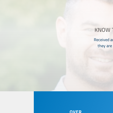
KNOW T
Received a
they are
OVER