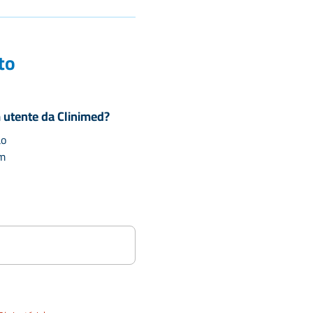
to
m utente da Clinimed?
ão
m