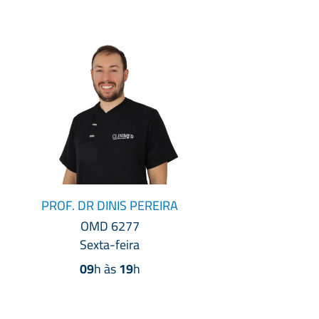
PROF. DR DINIS PEREIRA
OMD 6277
Sexta-feira
09
h às
19
h