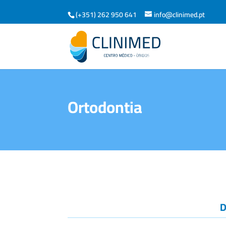
(+351) 262 950 641
info@clinimed.pt
Ortodontia
D