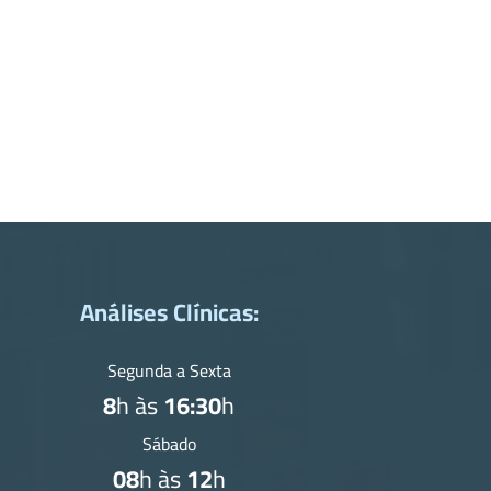
Análises Clínicas:
Segunda a Sexta
8
h às
16:30
h
Sábado
08
h às
12
h