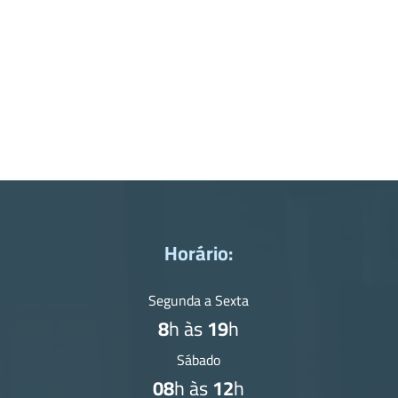
Horário:
Segunda a Sexta
8
h às
19
h
Sábado
08
h às
12
h