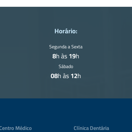
Horário:
Segunda a Sexta
8
h às
19
h
Sábado
08
h às
12
h
Centro Médico
Clínica Dentária