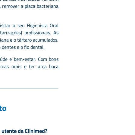
a remover a placa bacteriana
isitar o seu Higienista Oral
arizações) profissionais. As
iana e o tártaro acumulados,
dentes e o fio dental.
aúde e bem-estar. Com bons
blemas orais e ter uma boca
to
m utente da Clinimed?