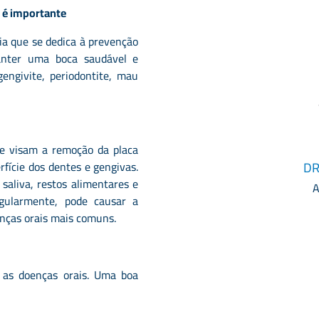
e é importante
ia que se dedica à prevenção
anter uma boca saudável e
engivite, periodontite, mau
ue visam a remoção da placa
fície dos dentes e gengivas.
DR
saliva, restos alimentares e
A
gularmente, pode causar a
enças orais mais comuns.
r as doenças orais. Uma boa