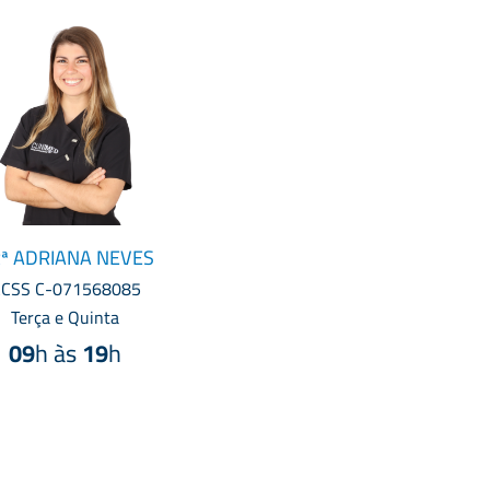
ª ADRIANA NEVES
CSS C-071568085
Terça e Quinta
09
h às
19
h