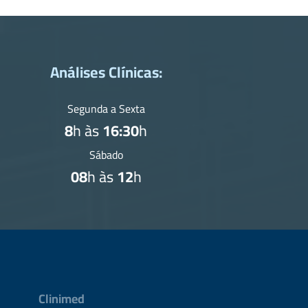
Análises Clínicas:
Segunda a Sexta
8
h às
16:30
h
Sábado
08
h às
12
h
Clinimed