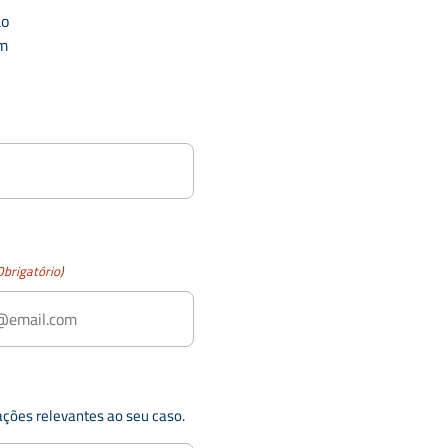
ão
m
Obrigatório)
ações relevantes ao seu caso.