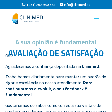
(+351) 262 950 641
info@clinimed.pt
A sua opinião é fundamental
AVALIAÇÃO DE SATISFAÇÃO
Olá!
Agradecemos a confiança depositada na
Clinimed
.
Trabalhamos diariamente para manter um padrão de
rigor e excelência no nosso atendimento.
Para
continuarmos a evoluir, o seu feedback é
fundamenta
l.
Gostaríamos de saber como correu a sua visita e de
que forma podemos tornar a sua próxima experiência