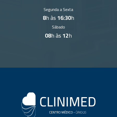
Segunda a Sexta
8
h às
16:30
h
Sábado
08
h às
12
h