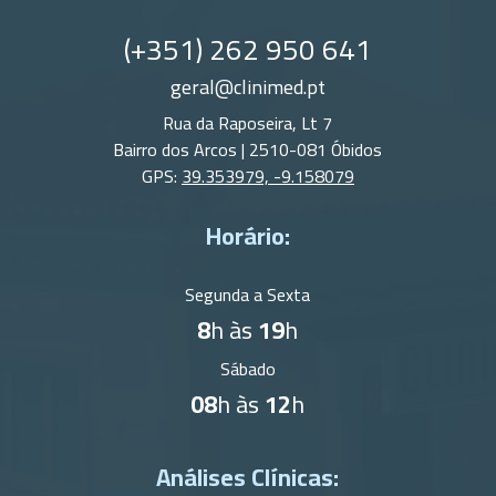
(+351) 262 950 641
geral@clinimed.pt
Rua da Raposeira, Lt 7
Bairro dos Arcos | 2510-081 Óbidos
GPS:
39.353979, -9.158079
Horário:
Segunda a Sexta
8
h às
19
h
Sábado
08
h às
12
h
Análises Clínicas: