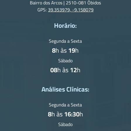
Bairro dos Arcos | 2510-081 Óbidos
GPS:
39.353979, -9.158079
Horário:
Segunda a Sexta
8
h às
19
h
Sábado
08
h às
12
h
Análises Clínicas:
Segunda a Sexta
8
h às
16:30
h
Sábado