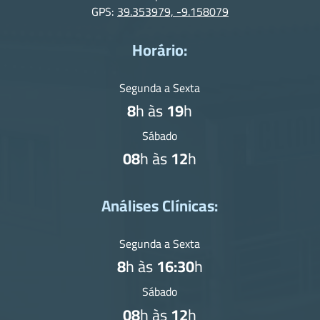
GPS:
39.353979, -9.158079
Horário:
Segunda a Sexta
8
h às
19
h
Sábado
08
h às
12
h
Análises Clínicas:
Segunda a Sexta
8
h às
16:30
h
Sábado
08
h às
12
h