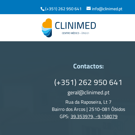
(+351) 262 950 641
info@clinimed.pt
Contactos:
(+351) 262 950 641
geral@clinimed.pt
Rua da Raposeira, Lt 7
Bairro dos Arcos | 2510-081 Óbidos
GPS:
39.353979, -9.158079