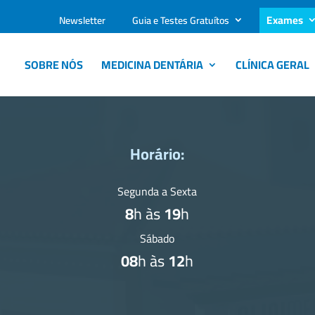
Exames
Newsletter
Guia e Testes Gratuítos
SOBRE NÓS
MEDICINA DENTÁRIA
CLÍNICA GERAL
Horário:
Segunda a Sexta
8
h às
19
h
Sábado
08
h às
12
h