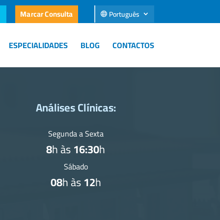
Marcar Consulta
Português
ESPECIALIDADES
BLOG
CONTACTOS
Análises Clínicas:
Segunda a Sexta
8
h às
16:30
h
Sábado
08
h às
12
h