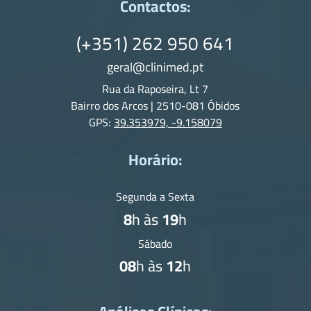
Contactos:
(+351) 262 950 641
geral@clinimed.pt
Rua da Raposeira, Lt 7
Bairro dos Arcos | 2510-081 Óbidos
GPS:
39.353979, -9.158079
Horário:
Segunda a Sexta
8
h às
19
h
Sábado
08
h às
12
h