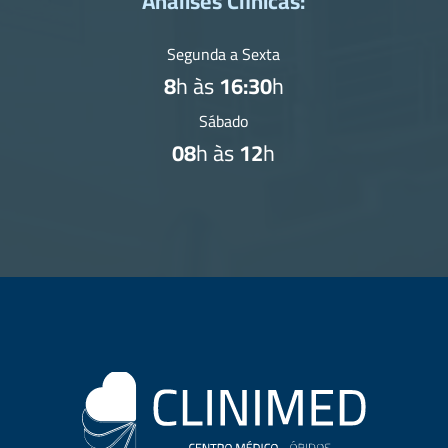
Análises Clínicas:
Segunda a Sexta
8
h às
16:30
h
Sábado
08
h às
12
h